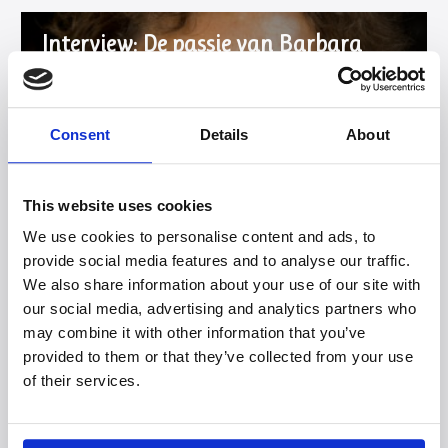
Interview: De passie van Barbara
Zwaan
Consent
Details
About
This website uses cookies
We use cookies to personalise content and ads, to
provide social media features and to analyse our traffic.
We also share information about your use of our site with
our social media, advertising and analytics partners who
may combine it with other information that you’ve
provided to them or that they’ve collected from your use
of their services.
Theoloog en geestelijk verzorger
Barbara Zwaan
doceert verschillende modules. Wat zijn haar passies
en hoe vertaalt zij die naar haar werk voor de