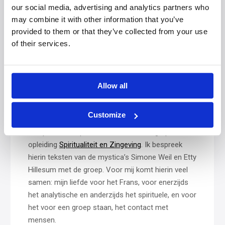
our social media, advertising and analytics partners who
een verzoek te doen aan iemand anders. Dat
may combine it with other information that you’ve
luistert dus nauw. Dat is ook soms wel de kritiek
provided to them or that they’ve collected from your use
van studenten op deze methode, dat je de taal er
of their services.
zo goed voor moet beheersen. Toch is het nuttig
om je er bewust te worden en ermee te oefenen,
niet alleen voor professionele settings maar ook
voor privésituaties.
Allow all
Weil en Hillesum
Customize
Tot slot geef ik momenteel ook een module binnen
de Spirituele inspiratieroute, een vervolg op de
opleiding
Spiritualiteit en Zingeving
. Ik bespreek
hierin teksten van de mystica’s Simone Weil en Etty
Hillesum met de groep. Voor mij komt hierin veel
samen: mijn liefde voor het Frans, voor enerzijds
het analytische en anderzijds het spirituele, en voor
het voor een groep staan, het contact met
mensen.