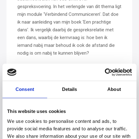
gespreksvoering. In het verlengde van dit thema ligt
mijn module ‘Verbindend Communiceren’. Dat doe
ik naar aanleiding van mijn boek ‘Een prachtige
dans’. Ik vergelijk daarbij de gespreksrelatie met
een dans, waarbij de kernvraag is: hoe ben ik
iemand nabij maar behoud ik ook de afstand die
nodig is om nabij te kunnen blijven?
Taal en geweld
Verder geef ik ook de Capita Selecta ‘De weg naar
verbinding’, over Geweldloos communiceren.
Consent
Details
About
Klinisch psycholoog Marshall Rosenberg, de
bedenker van Geweldloos communiceren, wijst
erop dat in taal eigenlijk veel geweld zit, ook subtiel
This website uses cookies
en ongemerkt. Door zijn methode toe te passen
word je je daarvan bewust en kun je leren om
We use cookies to personalise content and ads, to
provide social media features and to analyse our traffic.
oordeelloos te luisteren, te herkennen welke
We also share information about your use of our site with
behoefte onder een bepaald gevoel zit en concreet