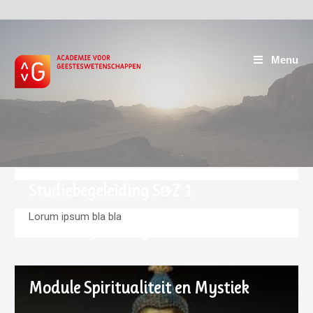
Menu
Studiebegeleiding S&Z 1
Lorum ipsum bla bla
Studiebegeleiding S&Z 2
Module Spiritualiteit en Mystiek