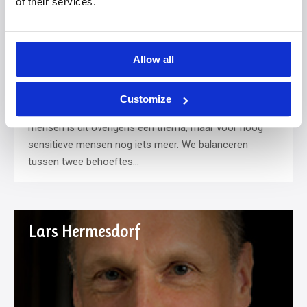
of their services.
Allow all
Door Ilse van Leeuwen
. Afstand en nabijheid is voor
Customize
mij altijd al een levensthema geweest. Voor veel
mensen is dit overigens een thema, maar voor hoog
sensitieve mensen nog iets meer. We balanceren
tussen twee behoeftes…
Lars Hermesdorf