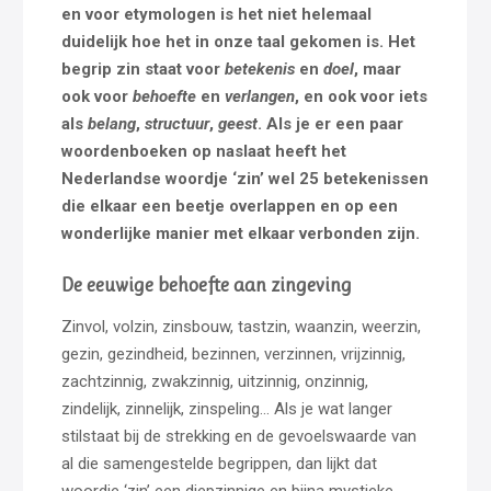
en voor etymologen is het niet helemaal
duidelijk hoe het in onze taal gekomen is. Het
begrip zin staat voor
betekenis
en
doel
, maar
ook voor
behoefte
en
verlangen
, en ook voor iets
als
belang
,
structuur
,
geest
. Als je er een paar
woordenboeken op naslaat heeft het
Nederlandse woordje ‘zin’ wel 25 betekenissen
die elkaar een beetje overlappen en op een
wonderlijke manier met elkaar verbonden zijn.
De eeuwige behoefte aan zingeving
Zinvol, volzin, zinsbouw, tastzin, waanzin, weerzin,
gezin, gezindheid, bezinnen, verzinnen, vrijzinnig,
zachtzinnig, zwakzinnig, uitzinnig, onzinnig,
zindelijk, zinnelijk, zinspeling… Als je wat langer
stilstaat bij de strekking en de gevoelswaarde van
al die samengestelde begrippen, dan lijkt dat
woordje ‘zin’ een diepzinnige en bijna mystieke