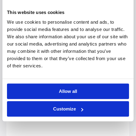
sophisticated dan deze samenvatting, maar per
saldo komt het daar toch op neer. De rest van de
This website uses cookies
geïnterviewden – ongeveer de helft – zit ook wel
We use cookies to personalise content and ads, to
ergens op diezelfde golflengte, maar geeft
provide social media features and to analyse our traffic.
opvallend genoeg aan dat de werkelijke en diepste
We also share information about your use of our site with
zin van dit bestaan op een of andere manier
our social media, advertising and analytics partners who
gezocht en gevonden wordt in een
may combine it with other information that you’ve
intensieve verbondenheid met ‘de anderen’ of met
provided to them or that they’ve collected from your use
‘de natuur’.
of their services.
Allow all
“Ieder individu creëert een uniek stukje
van de totale ‘werkelijkheid’ vanuit de
Customize
verbondenheid met anderen en met
een universeel krachtenveld”