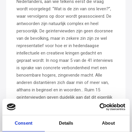
Nederlanders, aan wie telkens eerst die vraag
wordt voorgelegd: “Wat is de zin van ons leven?”,
waar vervolgens op door wordt geassocieerd. De
antwoorden zijn natuurlijk complex en heel
persoonlijk. De geïnterviewden zijn geen doorsnee
van de bevolking, maar in zekere zin zijn ze wel
representatief voor hoe er in hedendaagse
intellectuele en creatieve kringen gedacht en
gepraat wordt. In nog maar 5 van de 41 interviews
is sprake van concrete verbondenheid met een
benoembare hogere, zingevende macht. Alle
anderen distantiëren zich daar min of meer van,
althans in beginsel en in woorden… Ruim 15
geïnterviewden geven duidelijk aan dat dit eigenlijk
een onzinnige vraag is omdat mensen niet in staat
zijn om daar ooit een echt antwoord op te vinden
en dat we er gewoon maar iets van moeten maken
Consent
Details
About
hier. Hun bewoordingen zijn wat meer