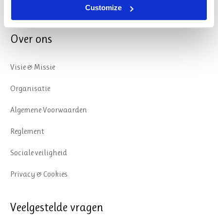
Oriëntatieroute opleidingskeuze
Customize
Over ons
Visie & Missie
Organisatie
Algemene Voorwaarden
Reglement
Sociale veiligheid
Privacy & Cookies
Veelgestelde vragen