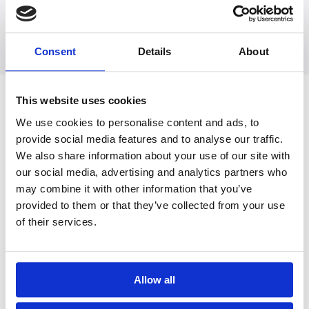
Drieënzeventig procent van
Consent
Details
About
This website uses cookies
Opleidingen
We use cookies to personalise content and ads, to
provide social media features and to analyse our traffic.
We also share information about your use of our site with
Spiritualiteit en Zingeving | SKB – SKGV
our social media, advertising and analytics partners who
may combine it with other information that you’ve
Verlies-, Rouw- & Stervensbegeleiding | SKB
provided to them or that they’ve collected from your use
of their services.
Geestelijk begeleider
Psychosociale Basiskennis (PSBK) | CPION
Allow all
Spirituele Crisis en GGZ