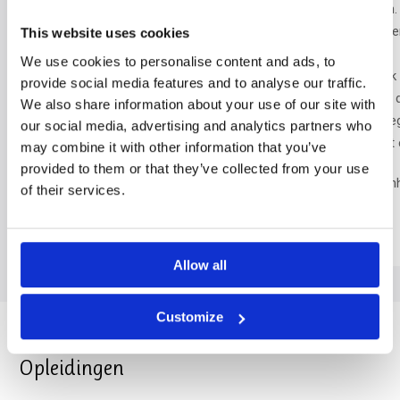
moet leiden? Stel jezelf daarover dan kritische vragen.
binnen zelforganisatie? Draagt elkaars werk beoordelen
This website uses cookies
autonomie van teams?
We use cookies to personalise content and ads, to
Verken verschillende standpunten van zoveel mogelijk 
provide social media features and to analyse our traffic.
op de vraag hoe voorstanders van het voorstel willen da
We also share information about your use of our site with
Reflecteer vanuit het brede standpunt van allerlei colle
our social media, advertising and analytics partners who
reflecterende op dat algemene perspectief kom je tot
may combine it with other information that you’ve
provided to them or that they’ve collected from your use
Kortom: oordeel lange tijd niet. Maak onderscheid tussen 
of their services.
Beslis.
Allow all
Customize
Opleidingen