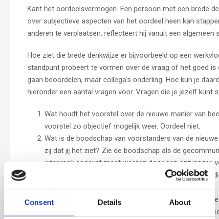
Kant het oordeelsvermogen. Een persoon met een brede den
over subjectieve aspecten van het oordeel heen kan stappen
anderen te verplaatsen, reflecteert hij vanuit een algemeen 
Hoe ziet die brede denkwijze er bijvoorbeeld op een werkvloer
standpunt probeert te vormen over de vraag of het goed is 
gaan beoordelen, maar collega’s onderling. Hoe kun je daarov
hieronder een aantal vragen voor. Vragen die je jezelf kunt st
Wat houdt het voorstel over de nieuwe manier van beo
voorstel zo objectief mogelijk weer. Oordeel niet.
Wat is de boodschap van voorstanders van de nieuwe
zij dat jij het ziet? Zie de boodschap als de gecomm
uitspraak opgevat moet worden door een ontvanger, v
tussen de inhoud van het voorstel en de boodschap di
overbrengt.
Reflecteer op de boodschap, zoals jij die begrijpt. Is 
Consent
Details
About
beoordelen’ onderdeel is van zelforganisatie wat tot