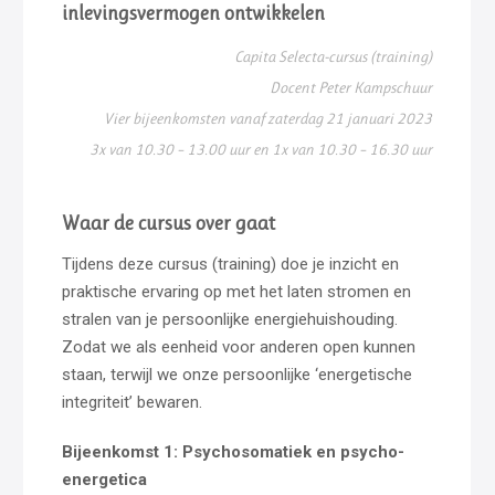
inlevingsvermogen ontwikkelen
Capita Selecta-cursus (training)
Docent Peter Kampschuur
Vier bijeenkomsten vanaf zaterdag 21 januari 2023
3x van 10.30 – 13.00 uur en 1x van 10.30 – 16.30 uur
Waar de cursus over gaat
Tijdens deze cursus (training) doe je inzicht en
praktische ervaring op met het laten stromen en
stralen van je persoonlijke energiehuishouding.
Zodat we als eenheid voor anderen open kunnen
staan, terwijl we onze persoonlijke ‘energetische
integriteit’ bewaren.
Bijeenkomst 1: Psychosomatiek en psycho-
energetica