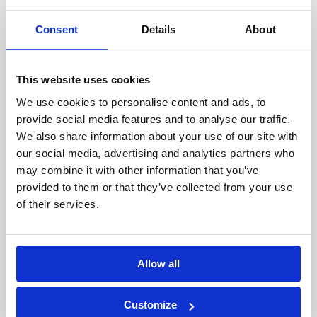
ontspannen; steviger aarden en centeren
door de juiste (bekken)ademhaling.
Consent
Details
About
Kennis van c.q. inzicht in de gelaagdheid van
onze energiehuishouding, en in de
mogelijkheid om inspiratie (innerlijke leiding)
This website uses cookies
te ontvangen.
We use cookies to personalise content and ads, to
Stresshantering.
provide social media features and to analyse our traffic.
We also share information about your use of our site with
Deelnemers kunnen deze vaardigheden verder
our social media, advertising and analytics partners who
oefenen door gebruik te maken van
may combine it with other information that you’ve
geluidsopnamen die tijdens de cursus worden
provided to them or that they’ve collected from your use
aangereikt.
of their services.
Accreditatie
Allow all
Deze Capita Selecta is door de
SKGV
geaccrediteerd voor bij- en nascholingspunten
Customize
(PE-punten):