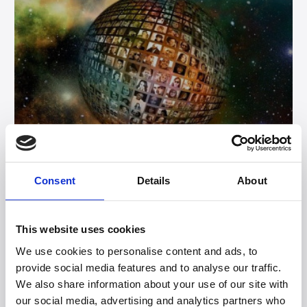
Consent
Details
About
Door Annet Hoeijmans-Boon en Paul Delfgaauw.
This website uses cookies
We doen het de hele dag door op allerlei verschillende
manieren: communiceren. Maar échte communicatie is
We use cookies to personalise content and ads, to
een levenskunst.
provide social media features and to analyse our traffic.
We also share information about your use of our site with
our social media, advertising and analytics partners who