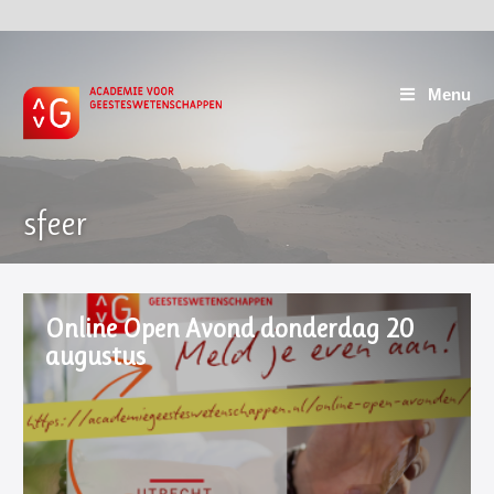
Menu
sfeer
Online Open Avond donderdag 20
augustus