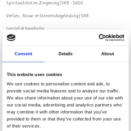
Spiritualiteit en Zingeving | SKB – SKGV
Verlies-, Rouw- & Stervensbegeleiding | SKB
Geestelijk begeleider
Psychosociale Basiskennis (PSBK) | CPION
Consent
Details
About
Spirituele Crisis en GGZ
Oriëntatieroute opleidingskeuze
This website uses cookies
We use cookies to personalise content and ads, to
Over ons
provide social media features and to analyse our traffic.
We also share information about your use of our site with
Visie & Missie
our social media, advertising and analytics partners who
may combine it with other information that you’ve
Organisatie
provided to them or that they’ve collected from your use
of their services.
Algemene Voorwaarden