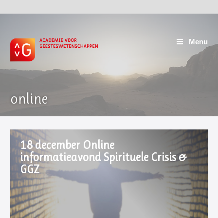
Menu
online
18 december Online
informatieavond Spirituele Crisis &
GGZ