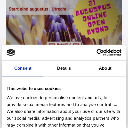
Consent
Details
About
This website uses cookies
Vanaf studiejaar 2025-2026 is de opleiding Spiritualiteit
en Zingeving ONLINE te volgen
We use cookies to personalise content and ads, to
provide social media features and to analyse our traffic.
We also share information about your use of our site with
our social media, advertising and analytics partners who
may combine it with other information that you’ve