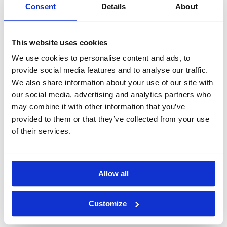
Consent
Details
About
Opleidingen
This website uses cookies
Spiritualiteit en Zingeving | SKB – SKGV
We use cookies to personalise content and ads, to
provide social media features and to analyse our traffic.
Verlies-, Rouw- & Stervensbegeleiding | SKB
We also share information about your use of our site with
our social media, advertising and analytics partners who
Geestelijk begeleider
may combine it with other information that you’ve
provided to them or that they’ve collected from your use
Psychosociale Basiskennis (PSBK) | CPION
of their services.
Spirituele Crisis en GGZ
Oriëntatieroute opleidingskeuze
Allow all
Over ons
Customize