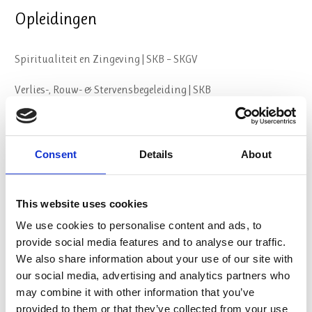
Opleidingen
Spiritualiteit en Zingeving | SKB – SKGV
Verlies-, Rouw- & Stervensbegeleiding | SKB
Geestelijk begeleider
Psychosociale Basiskennis (PSBK) | CPION
Consent
Details
About
Spirituele Crisis en GGZ
This website uses cookies
Oriëntatieroute opleidingskeuze
We use cookies to personalise content and ads, to
provide social media features and to analyse our traffic.
Over ons
We also share information about your use of our site with
our social media, advertising and analytics partners who
may combine it with other information that you’ve
Visie & Missie
provided to them or that they’ve collected from your use