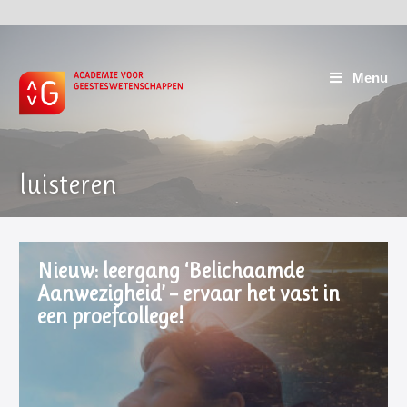
Menu
luisteren
Nieuw: leergang ‘Belichaamde
Aanwezigheid’ – ervaar het vast in
een proefcollege!