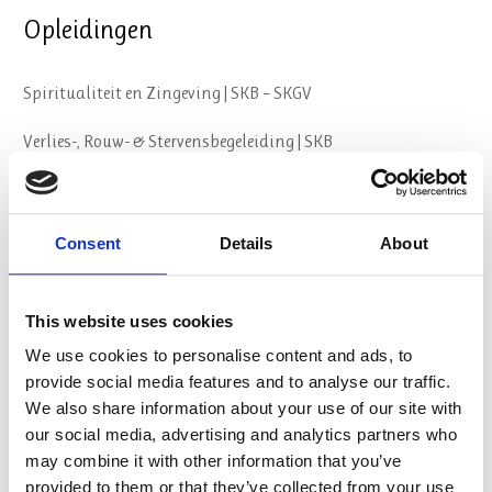
Opleidingen
Spiritualiteit en Zingeving | SKB – SKGV
Verlies-, Rouw- & Stervensbegeleiding | SKB
Geestelijk begeleider
Psychosociale Basiskennis (PSBK) | CPION
Consent
Details
About
Spirituele Crisis en GGZ
This website uses cookies
Oriëntatieroute opleidingskeuze
We use cookies to personalise content and ads, to
provide social media features and to analyse our traffic.
Over ons
We also share information about your use of our site with
our social media, advertising and analytics partners who
may combine it with other information that you’ve
Visie & Missie
provided to them or that they’ve collected from your use