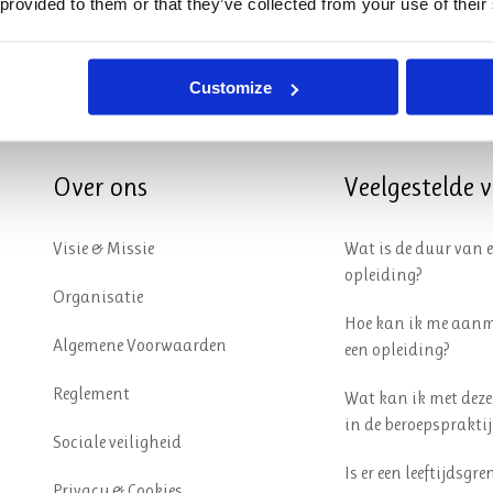
 provided to them or that they’ve collected from your use of their
Customize
Over ons
Veelgestelde 
Visie & Missie
Wat is de duur van 
opleiding?
Organisatie
Hoe kan ik me aanm
Algemene Voorwaarden
een opleiding?
Reglement
Wat kan ik met deze
in de beroepspraktij
Sociale veiligheid
Is er een leeftijdsgre
Privacy & Cookies