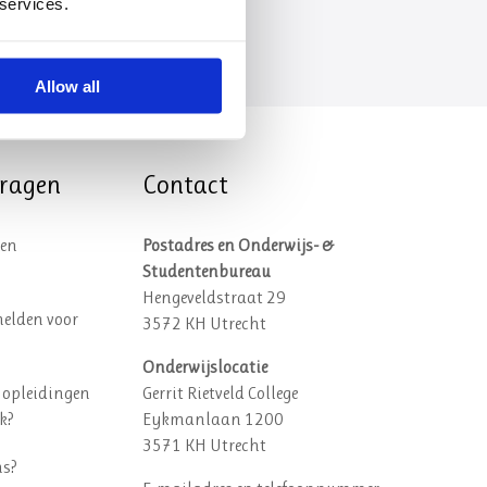
 services.
Allow all
vragen
Contact
een
Postadres en Onderwijs- &
Studentenbureau
Hengeveldstraat 29
elden voor
3572 KH Utrecht
Onderwijslocatie
 opleidingen
Gerrit Rietveld College
k?
Eykmanlaan 1200
3571 KH Utrecht
ns?