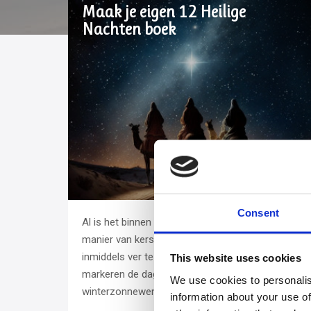
Maak je eigen 12 Heilige
Nachten boek
Consent
Al is het binnen de commerciële westerse
manier van kerst en oud-en-nieuw vieren
inmiddels ver te zoeken, van oorsprong
This website uses cookies
markeren de dagen tussen de
We use cookies to personalis
winterzonnewende en
information about your use of