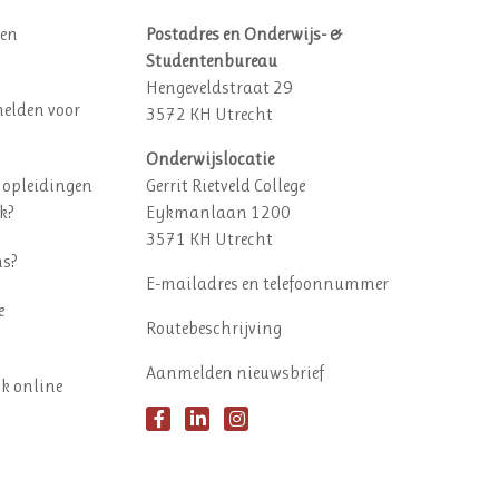
een
Postadres en Onderwijs- &
Studentenbureau
Hengeveldstraat 29
elden voor
3572 KH Utrecht
Onderwijslocatie
 opleidingen
Gerrit Rietveld College
k?
Eykmanlaan 1200
3571 KH Utrecht
ns?
E-mailadres en telefoonnummer
e
Routebeschrijving
Aanmelden nieuwsbrief
ok online