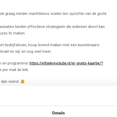
h ook graag minder machteloos voelen ten opzichte van de grote
isaties bieden effectieve strategieën die iedereen direct kan
uzes te maken.
het bedrijfsleven, hoop levend maken met een kunstenaars-
sraël en wij’ en nog veel meer.
rtje en programma:
https://ethiekrevolutie.nl/er-gratis-kaartje/?
 per mail de link.
 dan vriend.
 van onze eigen
Eveline Bolt
!
Details