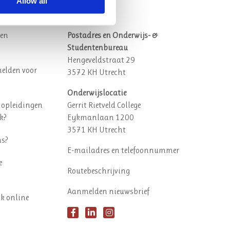
Allow all
vragen
Contact
een
Postadres en Onderwijs- &
Studentenbureau
Hengeveldstraat 29
elden voor
3572 KH Utrecht
Onderwijslocatie
 opleidingen
Gerrit Rietveld College
k?
Eykmanlaan 1200
3571 KH Utrecht
ns?
E-mailadres en telefoonnummer
e
Routebeschrijving
Aanmelden nieuwsbrief
ok online