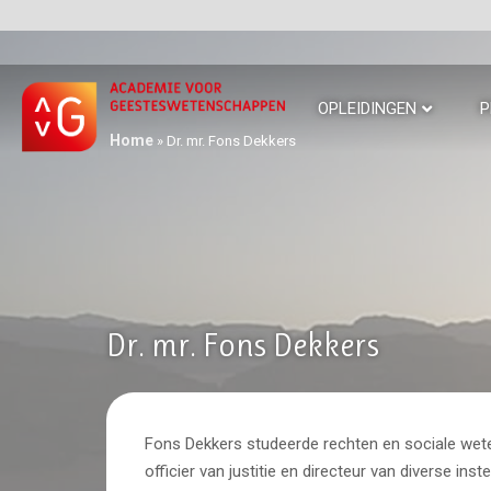
OPLEIDINGEN
P
Home
»
Dr. mr. Fons Dekkers
Dr. mr. Fons Dekkers
Fons Dekkers studeerde rechten en sociale wete
officier van justitie en directeur van diverse ins