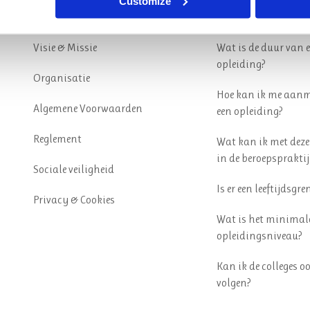
Customize
Over ons
Veelgestelde 
Visie & Missie
Wat is de duur van 
opleiding?
Organisatie
Hoe kan ik me aanm
Algemene Voorwaarden
een opleiding?
Reglement
Wat kan ik met deze
in de beroepspraktij
Sociale veiligheid
Is er een leeftijdsgre
Privacy & Cookies
Wat is het minimal
opleidingsniveau?
Kan ik de colleges o
volgen?