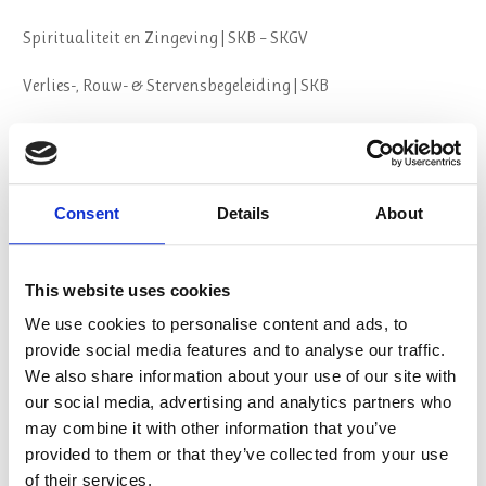
Spiritualiteit en Zingeving | SKB – SKGV
Verlies-, Rouw- & Stervensbegeleiding | SKB
Geestelijk begeleider
Psychosociale Basiskennis (PSBK) | CPION
Consent
Details
About
Spirituele Crisis en GGZ
Oriëntatieroute opleidingskeuze
This website uses cookies
We use cookies to personalise content and ads, to
Over ons
provide social media features and to analyse our traffic.
We also share information about your use of our site with
our social media, advertising and analytics partners who
Visie & Missie
may combine it with other information that you’ve
provided to them or that they’ve collected from your use
Organisatie
of their services.