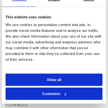
Opleidingen
This website uses cookies
Spiritualiteit en Zingeving | SKB – SKGV
We use cookies to personalise content and ads, to
provide social media features and to analyse our traffic.
Verlies-, Rouw- & Stervensbegeleiding | SKB
We also share information about your use of our site with
our social media, advertising and analytics partners who
Geestelijk begeleider
may combine it with other information that you’ve
Psychosociale Basiskennis (PSBK) | CPION
provided to them or that they’ve collected from your use
of their services.
Spirituele Crisis en GGZ
Oriëntatieroute opleidingskeuze
Allow all
Over ons
Customize
Visie & Missie