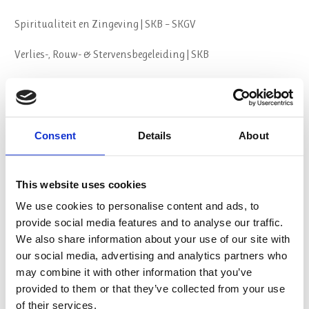
Spiritualiteit en Zingeving | SKB – SKGV
Verlies-, Rouw- & Stervensbegeleiding | SKB
Geestelijk begeleider
Psychosociale Basiskennis (PSBK) | CPION
Consent
Details
About
Spirituele Crisis en GGZ
Oriëntatieroute opleidingskeuze
This website uses cookies
We use cookies to personalise content and ads, to
Over ons
provide social media features and to analyse our traffic.
We also share information about your use of our site with
our social media, advertising and analytics partners who
Visie & Missie
may combine it with other information that you’ve
provided to them or that they’ve collected from your use
Organisatie
of their services.