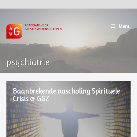
Menu
psychiatrie
Baanbrekende nascholing Spirituele
Crisis & GGZ