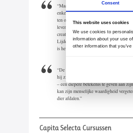
Consent
“Maar ook een leven dat verstoken is van 
enkele mogelijkheid heeft tot een hoog
ten opzichte van zijn bestaan, een besta
This website uses cookies
leven heeft betekenis. Creativiteit en ge
We use cookies to personalis
creativiteit en genot zijn zinvol. Indien h
information about your use of
Lijden vormt een onuitwisbaar deel van 
other information that you’ve
is het leven van de mens onvolledig.”
“De wijze waarop de mens zijn noodlot e
hij zijn kruis draagt, biedt hem ruimsc
– een diepere betekenis te geven aan zij
kan zijn menselijke waardigheid vergeten
dier afdalen.”
Capita Selecta Cursussen