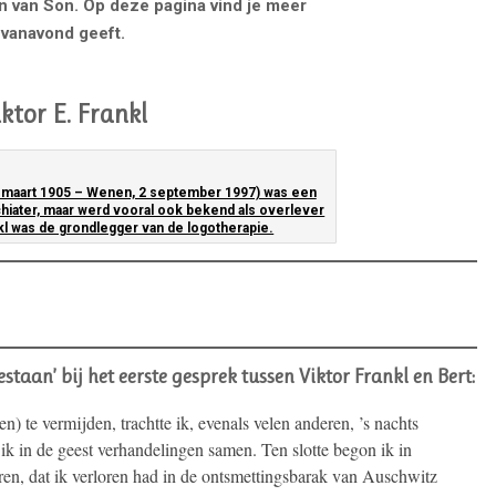
n van Son. Op deze pagina vind je meer
j vanavond geeft.
iktor E. Frankl
6 maart 1905 – Wenen, 2 september 1997) was een
hiater, maar werd vooral ook bekend als overlever
kl was de grondlegger van de logotherapie.
estaan’ bij het eerste gesprek tussen Viktor Frankl en Bert:
) te vermijden, trachtte ik, evenals velen anderen, ’s nachts
 ik in de geest verhandelingen samen. Ten slotte begon ik in
ren, dat ik verloren had in de ontsmettingsbarak van Auschwitz