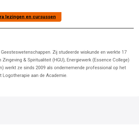
tra lezingen en cursussen
or Geesteswetenschappen. Zij studeerde wiskunde en werkte 17
 Zingeving & Spiritualiteit (HGU), Energiewerk (Essence College)
en) werkt ze sinds 2009 als ondernemende professional op het
rt Logotherapie aan de Academie.