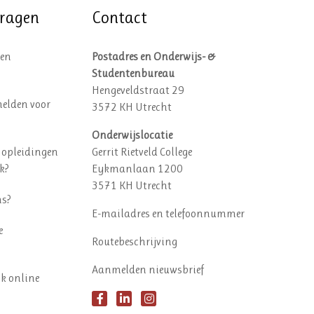
vragen
Contact
een
Postadres en Onderwijs- &
Studentenbureau
Hengeveldstraat 29
elden voor
3572 KH Utrecht
Onderwijslocatie
 opleidingen
Gerrit Rietveld College
k?
Eykmanlaan 1200
3571 KH Utrecht
ns?
E-mailadres en telefoonnummer
e
Routebeschrijving
Aanmelden nieuwsbrief
ok online