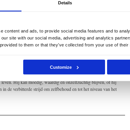
Details
zowel creatieve arbeid als genot, een leven dat slechts één
staand moreel gedragspatroon, namelijk, de houding van de mens
an dat door externe krachten wordt beperkt, ook een dergelijk
not zijn niet voor deze mens weggelegd, maar niet alleen
e content and ads, to provide social media features and to analy
et leven zinvol is, dan moet ook lijden, per definitie, zinvol zijn.
 our site with our social media, advertising and analytics partn
het leven, evenals het noodlot en de dood. Zonder lijden en dood
 provided to them or that they’ve collected from your use of their
Customize
n alle daaruit voortvloeiend lijden aanvaardt, de wijze waarop
hoots gelegenheid om – zelf onder de moeilijkste omstandigheden
n leven. Hij kan moedig, waardig en onzelfzuchtig blijven, of hij
 in de verbitterde strijd om zelfbehoud en tot het niveau van het