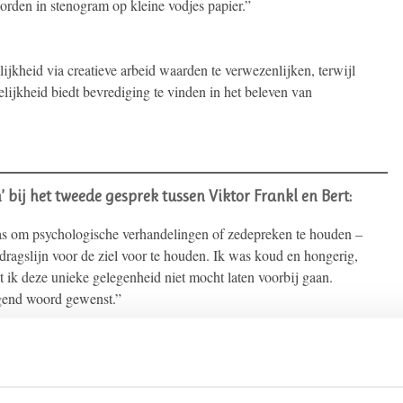
orden in stenogram op kleine vodjes papier.”
ijkheid via creatieve arbeid waarden te verwezenlijken, terwijl
lijkheid biedt bevrediging te vinden in het beleven van
’ bij het tweede gesprek tussen Viktor Frankl en Bert:
as om psychologische verhandelingen of zedepreken te houden –
ragslijn voor de ziel voor te houden. Ik was koud en hongerig,
t ik deze unieke gelegenheid niet mocht laten voorbij gaan.
gend woord gewenst.”
’ bij het derde gesprek tussen Viktor Frankl en Bert: