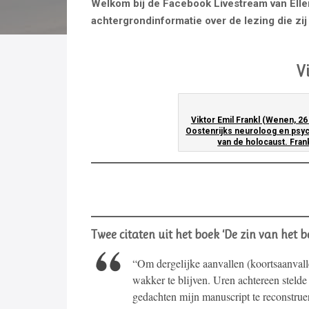
Welkom bij de Facebook Livestream van Elle
achtergrondinformatie over de lezing die zi
V
Viktor Emil Frankl (Wenen, 2
Oostenrijks neuroloog en psyc
van de holocaust. Fran
Twee citaten uit het boek ‘De zin van het b
“Om dergelijke aanvallen (koortsaanvallen
wakker te blijven. Uren achtereen stelde
gedachten mijn manuscript te reconstrue