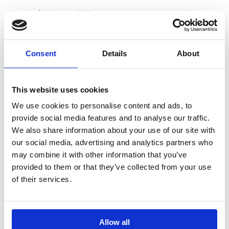
Spirituele Crisis en GGZ
Oriëntatieroute opleidingskeuze
Consent
Details
About
Over ons
This website uses cookies
Visie & Missie
We use cookies to personalise content and ads, to
provide social media features and to analyse our traffic.
Organisatie
We also share information about your use of our site with
our social media, advertising and analytics partners who
Algemene Voorwaarden
may combine it with other information that you’ve
provided to them or that they’ve collected from your use
Reglement
of their services.
Sociale veiligheid
Privacy & Cookies
Allow all