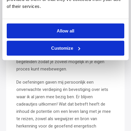
Voor wie
of their services.
Meridiaanyoga voor het leven
is zeker geen boek
om in één keer uit te lezen. Het is een boek dat je
Allow all
met je meedraagt, stapje voor stapje integreert en
raadpleegt op de momenten dat je meer wilt weten
over bepaalde facetten van jezelf die op je pad om
Customize
aandacht vragen. De oefenseries kunnen je hierin
begeleiden zodat je zoveel mogelijk in je eigen
proces kunt meebewegen.
De oefeningen gaven mij persoonlijk een
onverwachte verdieping én bevestiging over iets
waar ik al jaren mee bezig ben. Er blijven
cadeautjes uitkomen! Wat dat betreft heeft de
inhoud de potentie om een leven lang met je mee
te reizen, zowel als wegwijzer en bron van
herkenning voor de geoefend energetisch