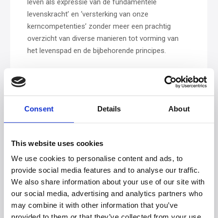
leven als expressie van de fundamentele
levenskracht’ en ‘versterking van onze
kerncompetenties’ zonder meer een prachtig
overzicht van diverse manieren tot vorming van
het levenspad en de bijbehorende principes.
Tegelijkertijd vraagt dit boek een zekere inzet van
hen die ermee aan de slag gaan. In de inleiding van
haar boek beschrijft Maartje van Hooft dat het
Consent
Details
About
gaat om
‘
het toegankelijk maken van de directe
ervaring met de meridianen
’
en ‘het doorgronden
van de gevoelskleuring en nuances van je eigen
This website uses cookies
innerlijke landschap
’
. Om helemaal vertrouwd te
raken met een meridiaan en de bijbehorende
We use cookies to personalise content and ads, to
energiestroom, adviseert ze dan ook om de
provide social media features and to analyse our traffic.
We also share information about your use of our site with
daaraan gekoppelde oefeningen gedurende
our social media, advertising and analytics partners who
bijvoorbeeld een week meerdere malen te ervaren.
may combine it with other information that you’ve
Dat vraagt tijd en inzet.
provided to them or that they’ve collected from your use