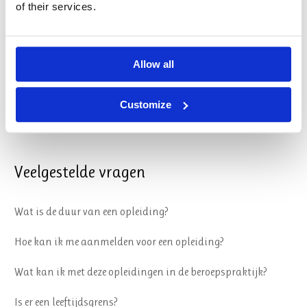
Organisatie
of their services.
Algemene Voorwaarden
Allow all
Reglement
Sociale veiligheid
Customize
Privacy & Cookies
Veelgestelde vragen
Wat is de duur van een opleiding?
Hoe kan ik me aanmelden voor een opleiding?
Wat kan ik met deze opleidingen in de beroepspraktijk?
Is er een leeftijdsgrens?