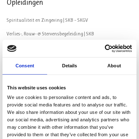
Opleidingen
Spiritualiteit en Zingeving | SKB – SKGV
Verlies-, Rouw- & Stervensbegeleiding | SKB
Geestelijk begeleider
Psychosociale Basiskennis (PSBK) | CPION
Consent
Details
About
Spirituele Crisis en GGZ
This website uses cookies
Oriëntatieroute opleidingskeuze
We use cookies to personalise content and ads, to
provide social media features and to analyse our traffic.
Over ons
We also share information about your use of our site with
our social media, advertising and analytics partners who
may combine it with other information that you’ve
Visie & Missie
provided to them or that they’ve collected from your use