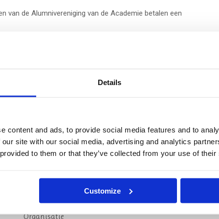
n van de Alumnivereniging van de Academie betalen een
Details
e content and ads, to provide social media features and to analy
 our site with our social media, advertising and analytics partn
 provided to them or that they’ve collected from your use of their
Over ons
Veelgestelde 
Customize
Visie & Missie
Wat is de duur van 
opleiding?
Organisatie