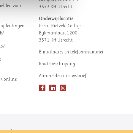
elden voor
3572 KH Utrecht
Onderwijslocatie
 opleidingen
Gerrit Rietveld College
k?
Eykmanlaan 1200
3571 KH Utrecht
ns?
E-mailadres en telefoonnummer
e
Routebeschrijving
Aanmelden nieuwsbrief
ok online
behouden.