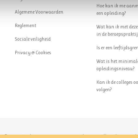
Hoe kan ik me aanm
Algemene Voorwaarden
een opleiding?
Reglement
Wat kan ik met deze
in de beroepspraktij
Sociale veiligheid
Is er een leeftijdsgre
Privacy & Cookies
Wat is het minimal
opleidingsniveau?
Kan ik de colleges o
volgen?
t © 2026 Academie voor Geesteswetenschappen. Alle rechten voor