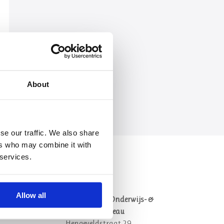
About
se our traffic. We also share
ers who may combine it with
 services.
vragen
Contact
Allow all
een
Postadres en Onderwijs- &
Studentenbureau
Hengeveldstraat 29