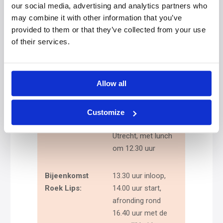
our social media, advertising and analytics partners who
may combine it with other information that you’ve
Ochtend:
09.30 – 10.00 uur
provided to them or that they’ve collected from your use
inloop in het
of their services.
Landhuis in de Stad,
gevolgd door het
ochtendprogramma
Allow all
Naar de
gezamenlijke
middag:
wandeling naar het
Customize
Stadsklooster
Utrecht, met lunch
om 12.30 uur
Bijeenkomst
13.30 uur inloop,
Roek Lips:
14.00 uur start,
afronding rond
16.40 uur met de