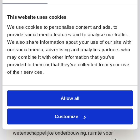
This website uses cookies
Wat beweegt zich tussen hemel en aarde? De
We use cookies to personalise content and ads, to
stichting Academie voor Geesteswetenschappen is
provide social media features and to analyse our traffic.
er voor iedereen die deze vraag serieus neemt.
We also share information about your use of our site with
Voor mensen die niet zomaar genoegen nemen met
our social media, advertising and analytics partners who
de oppervlakte, maar willen doorgronden wat zich
may combine it with other information that you’ve
provided to them or that they’ve collected from your use
afspeelt tussen mensen en in de spirituele
of their services.
dimensie van het bestaan.
Onze opleidingen op post-hbo-niveau brengen
wetenschap en spiritualiteit samen. We geven het
Allow all
vorm
buiten het bekostigde en door de staat
gereguleerde hogeronderwijsstelsel
én
met
Customize
accreditaties
. Dat maakt ons uniek: hier vind je
wetenschappelijke onderbouwing, ruimte voor