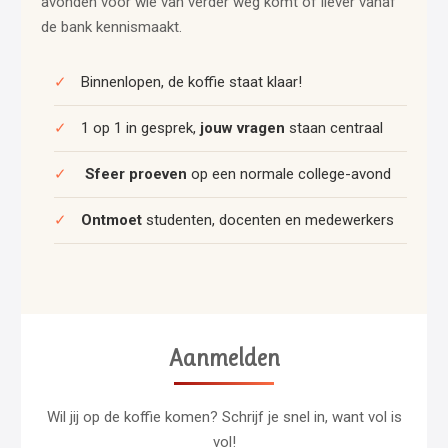
avonden voor wie van verder weg komt of liever vanaf
de bank kennismaakt.
✓
Binnenlopen, de koffie staat klaar!
✓
1 op 1 in gesprek,
jouw vragen
staan centraal
✓
Sfeer proeven
op een normale college-avond
✓
Ontmoet
studenten, docenten en medewerkers
Aanmelden
Wil jij op de koffie komen? Schrijf je snel in, want vol is
vol!