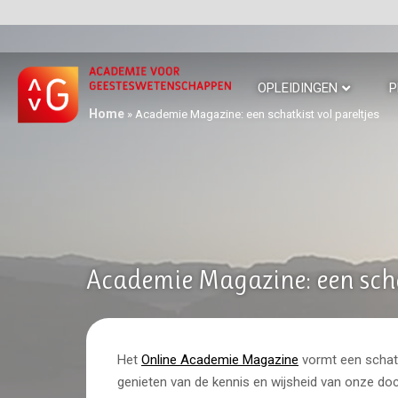
OPLEIDINGEN
P
Home
»
Academie Magazine: een schatkist vol pareltjes
Academie Magazine: een schat
Het
Online Academie Magazine
vormt een schatki
genieten van de kennis en wijsheid van onze do