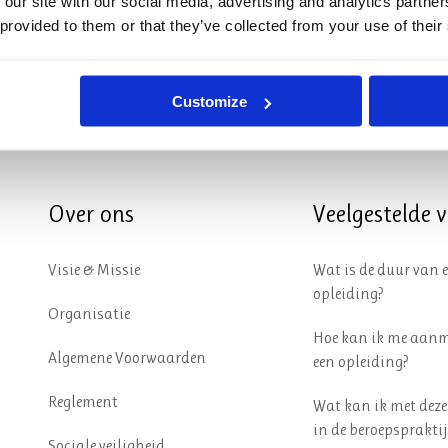
 our site with our social media, advertising and analytics partn
 provided to them or that they’ve collected from your use of their
Customize
Over ons
Veelgestelde 
Visie & Missie
Wat is de duur van 
opleiding?
Organisatie
Hoe kan ik me aanm
Algemene Voorwaarden
een opleiding?
Reglement
Wat kan ik met deze
in de beroepspraktij
Sociale veiligheid