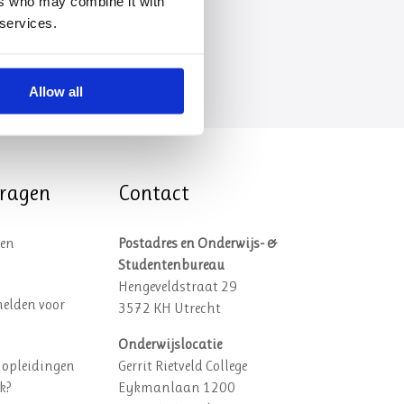
ers who may combine it with
 services.
Allow all
vragen
Contact
een
Postadres en Onderwijs- &
Studentenbureau
Hengeveldstraat 29
elden voor
3572 KH Utrecht
Onderwijslocatie
 opleidingen
Gerrit Rietveld College
k?
Eykmanlaan 1200