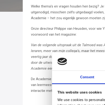
Welke thema’s en vragen houden hen bezig? Je l
uitgenodigd, misschien zelfs uitgedaagd voelen,
Academie – het zou eigenlijk gewoon moeten zijn 
Onze directeur Philippe van Heusden, voor wie Y
voorwoord van het magazine:
Van de volgende uitspraak uit de Talmoed was As
leraren, meer van mijn collega’s, maar het meest
veertig jaar docentschap kan ik dat inzicht intu
door de uitwisseling met de studenten. Hun lev
Academie een levendige en hartverwarmende vak
Consent
De Academie is opgezet als kleinschalige vaksch
van leermeester en gezel. Daarbij leren gezelle
interactie met zijn of haar gezellen. Dus… lees en
This website uses cookies
We use cookies to personalis