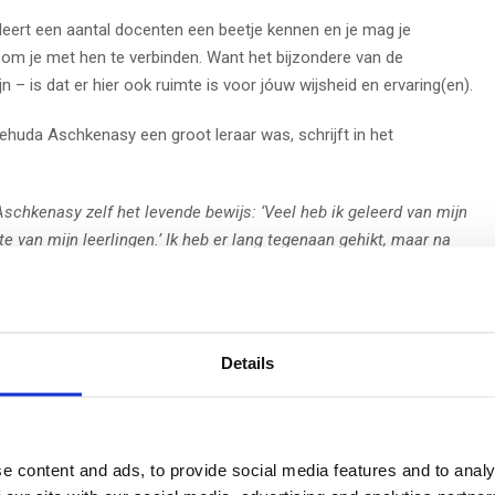
eert een aantal docenten een beetje kennen en je mag je
 om je met hen te verbinden. Want het bijzondere van de
– is dat er hier ook ruimte is voor jóuw wijsheid en ervaring(en).
ehuda Aschkenasy een groot leraar was, schrijft in het
chkenasy zelf het levende bewijs: ‘Veel heb ik geleerd van mijn
e van mijn leerlingen.’ Ik heb er lang tegenaan gehikt, maar na
ssen beamen. Elke les op de Academie weer, word ik blij verrast
enservaring en inzichten zijn goud waard. Het maakt van de
school. Ga en leer dus (samen) en geniet ervan!
Details
ool, waar de relatie tussen docent en student mag zijn als een
n ook van elkaar en wordt de leermeester uitgedaagd door de
 laat je horen!
e content and ads, to provide social media features and to analy